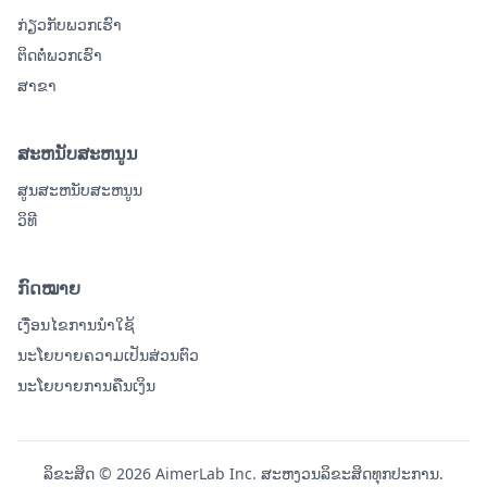
ກ່ຽວ​ກັບ​ພວກ​ເຮົາ
ຕິດ​ຕໍ່​ພວກ​ເຮົາ
ສາຂາ
ສະຫນັບສະຫນູນ
ສູນສະຫນັບສະຫນູນ
ວິທີ
ກົດໝາຍ
ເງື່ອນໄຂການນໍາໃຊ້
ນະໂຍບາຍຄວາມເປັນສ່ວນຕົວ
ນະໂຍບາຍການຄືນເງິນ
ລິຂະສິດ © 2026 AimerLab Inc. ສະຫງວນລິຂະສິດທຸກປະການ.