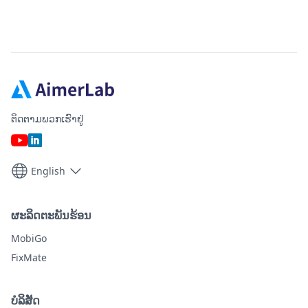
ຕິດຕາມພວກເຮົາຢູ່
English
ຜະລິດຕະພັນຮ້ອນ
MobiGo
FixMate
ບໍລິສັດ