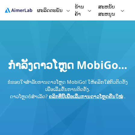
ຮ້ານ
ສະຫນັບ
ຜະລິດຕະພັນ
ຄ້າ
ສະຫນູນ
ກຳລັງດາວໂຫຼດ MobiGo...
ຂໍ​ຂອບ​ໃຈ​ສໍາ​ລັບ​ການ​ດາວ​ໂຫຼດ MobiGo​! ໃຫ້ຄລິກໃສ່ຕົວຕິດຕັ້ງ
ເພື່ອເລີ່ມຕົ້ນການຕິດຕັ້ງ.
ດາວໂຫຼດບໍ່ສຳເລັດ?
ຄລິກທີ່ນີ້ເພື່ອເລີ່ມການດາວໂຫຼດຄືນໃໝ່
.