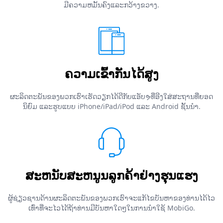
ມີຄວາມຫມັ້ນຄົງແລະກວ້າງຂວາງ.
ຄວາມເຂົ້າກັນໄດ້ສູງ
ຜະລິດຕະພັນຂອງພວກເຮົາເຮັດວຽກໄດ້ດີກັບແອັບຯທີ່ອີງໃສ່ສະຖານທີ່ຍອດ
ນິຍົມ ແລະຮູບແບບ iPhone/iPad/iPod ແລະ Android ຊັ້ນນໍາ.
ສະຫນັບສະຫນູນລູກຄ້າຢ່າງຮຸນແຮງ
ຜູ້ຊ່ຽວຊານດ້ານຜະລິດຕະພັນຂອງພວກເຮົາຈະແກ້ໄຂບັນຫາຂອງທ່ານໄດ້ໄວ
ເທົ່າທີ່ຈະໄວໄດ້ຖ້າທ່ານມີບັນຫາໃດໆໃນການນໍາໃຊ້ MobiGo.