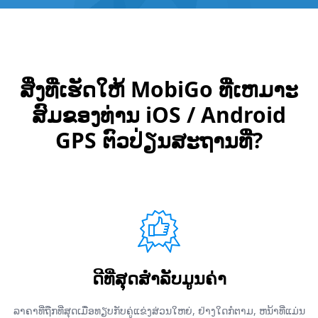
ສິ່ງທີ່ເຮັດໃຫ້ MobiGo ທີ່ເຫມາະ
ສົມຂອງທ່ານ iOS / Android
GPS ຕົວປ່ຽນສະຖານທີ່?
ດີທີ່ສຸດສໍາລັບມູນຄ່າ
ລາຄາທີ່ຖືກທີ່ສຸດເມື່ອທຽບກັບຄູ່ແຂ່ງສ່ວນໃຫຍ່, ຢ່າງໃດກໍຕາມ, ຫນ້າທີ່ແມ່ນ